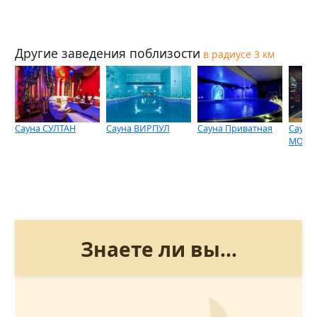
Другие заведения поблизости
в радиусе 3 км
Сауна СУЛТАН
Сауна ВИРПУЛ
Сауна Приватная
Сауна 
MONT
Знаете ли вы...