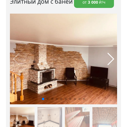
Элитный дом с баней
от
3 000
₽/ч