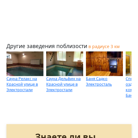
Другие заведения поблизости
в радиусе 3 км
Сауна Релакс на
Сауна Дельфин на
Баня Садко
Спорт
Красной улице в
Красной улице в
Электросталь
оздор
Электростали
Электростали
компл
Баниф
Знаете ли вы...