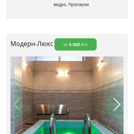
ведро, Пропарки
Модерн-Люкс
от
6 000
₽/ч