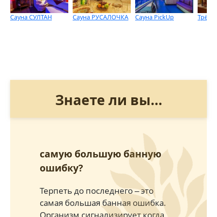
Сауна СУЛТАН
Сауна РУСАЛОЧКА
Сауна PickUp
Трёхг
Знаете ли вы...
самую большую банную
ошибку?
Терпеть до последнего ‒ это
самая большая банная ошибка.
Организм сигнализирует когда