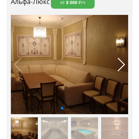
Альфа-Люкс
от
8 000
₽/ч