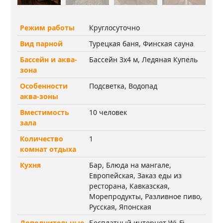
Режим работы
Круглосуточно
Вид парной
Турецкая баня, Финская сауна
Бассейн и аква-
Бассейн 3х4 м, Ледяная Купель
зона
Особенности
Подсветка, Водопад
аква-зоны
Вместимость
10 человек
зала
Количество
1
комнат отдыха
Кухня
Бар, Блюда на мангале,
Европейская, Заказ еды из
ресторана, Кавказская,
Морепродукты, Разливное пиво,
Русская, Японская
Дополнительные
Бесплатный интернет Wi-Fi,