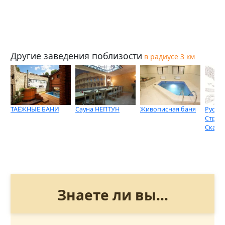
Другие заведения поблизости
в радиусе 3 км
ТАЁЖНЫЕ БАНИ
Сауна НЕПТУН
Живописная баня
Русска
Строг
Сказк
Знаете ли вы...