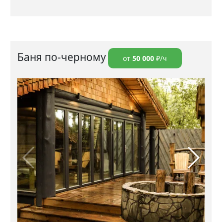
Баня по-черному
от
50 000
₽/ч