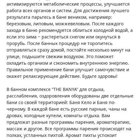
активизируются метаболические процессы, улучшается
работа всех органов и систем. Для достижения лучшего
результата парьтесь в бане веником, например:
березовым, липовым, можжевеловым. После каждого
захода в баню рекомендуется облиться холодной водой, а
если это зима ‒ растереться снегом или окунуться в
прорубь. После банных процедур не торопитесь
отправляться сразу домой, постойте несколько минут на
улице, подышите свежим воздухом. Это поможет
охладить организм и сэкономить внутреннюю энергию.
Правильное применение бани улучшит самочувствие и
окажет релаксирующее действие. Будьте здоровы!
В банном комплексе “THE BANYA” для отдыха,
расслабления, оздоровления оборудованы две отдельные
бани со своей территорией: Баня Кело и Баня по-
черному. В каждой бане есть русские парные, чаны на
дровах, холодные купели, комнаты отдыха. Вам
предложат разные программы парения, ароматерапию,
массаж и другое. Все программы парения происходят на
полках, устланных пихтой. Аромат пихты успокоит