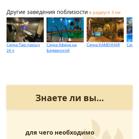
Другие заведения поблизости
в радиусе 3 км
Сауна Пар-парыч
Сауна Афина на
Сауна КАМЕННАЯ
Сауна
24 ч
Бауманской
Знаете ли вы...
для чего необходимо