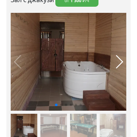
от
1 300
₽/ч