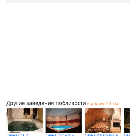
Другие заведения поблизости
в радиусе 3 км
Сауна СССР
Сауна Родники
Сауна У Василича
Семей