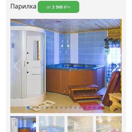
Парилка
от
2 500
₽/ч