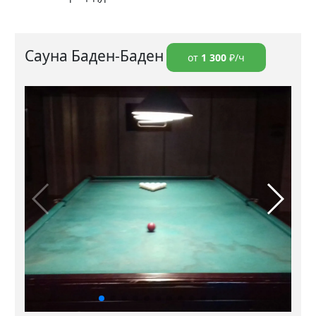
Сауна Баден-Баден
от
1 300
₽/ч