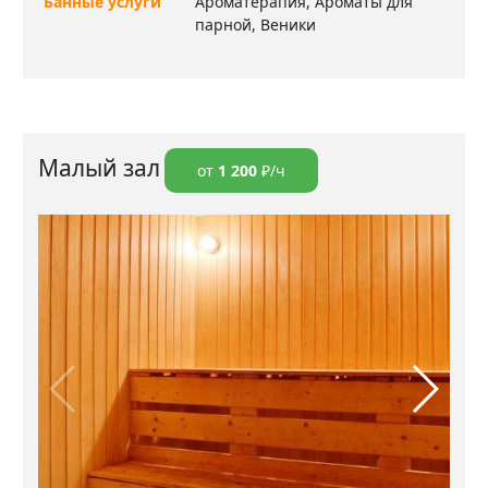
Банные услуги
Ароматерапия, Ароматы для
парной, Веники
Малый зал
от
1 200
₽/ч