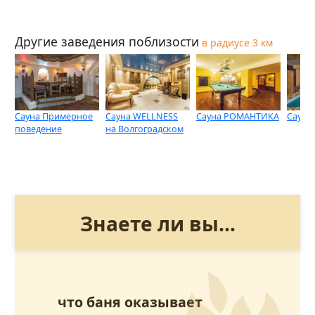
Другие заведения поблизости
в радиусе 3 км
Сауна Примерное
Сауна WELLNESS
Сауна РОМАНТИКА
Сауна 
поведение
на Волгоградском
Знаете ли вы...
что баня оказывает