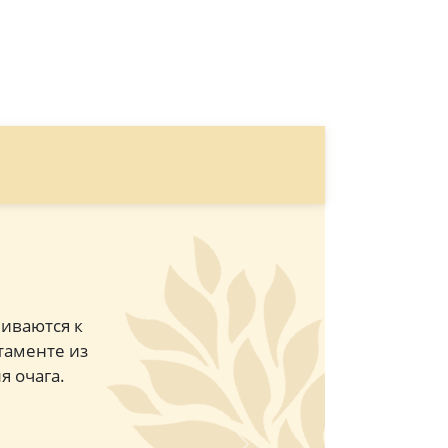
иваются к
таменте из
я очага.