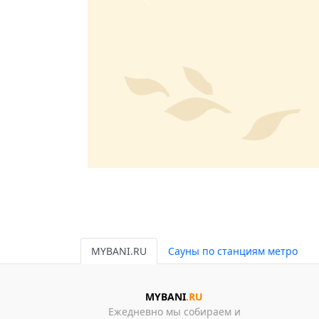
Previous
MYBANI.RU
Сауны по станциям метро
MYBANI
.RU
Ежедневно мы собираем и