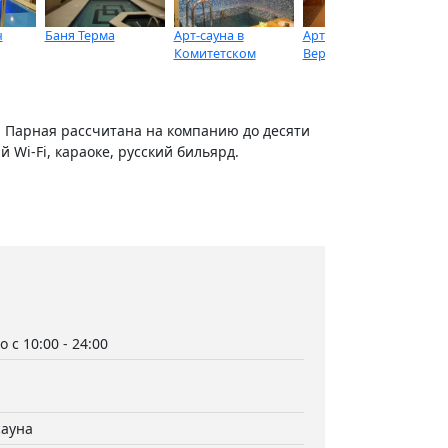
ч
Баня Терма
Арт-сауна в
Арт Сауна в ТРЦ
Са
Комитетском
Версаль
. Парная рассчитана на компанию до десяти
 Wi-Fi, караоке, русский бильярд.
 с 10:00 - 24:00
сауна