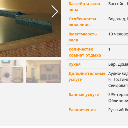
Бассейн и аква-
Бассейн, 
зона
Особенности
Водопад, 
аква-зоны
Вместимость
10 челове
зала
Количество
1
комнат отдыха
Кухня
Бар, Дом
Дополнительные
Аудио-вид
услуги
Fi, Гости
Сейфовая 
Банные услуги
SPA-тера
Обливное
Развлечения
Русский 