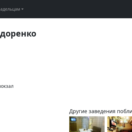
ладельцам
едоренко
вокзал
Другие заведения побли