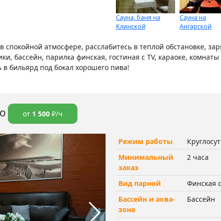
Сауна, баня на
Сауна на
Клинской
Ангарской
в спокойной атмосфере, расслабитесь в теплой обстановке, за
и, бассейн, парилка финская, гостиная с TV, караоке, комнат
ь в бильярд под бокал хорошего пива!
о
от
1 500
₽/ч
Режим работы
Круглосу
Минимальный
2 часа
заказ
Вид парной
Финская 
Бассейн и аква-
Бассейн
зона