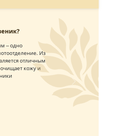
веник?
м ‒ одно
потоотделение. Из
является отличным
 очищает кожу и
еники
Next