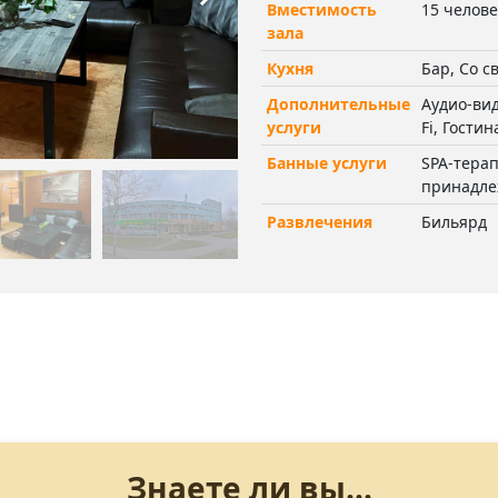
Вместимость
15 челове
зала
Кухня
Бар, Со с
Дополнительные
Аудио-вид
услуги
Fi, Гости
Банные услуги
SPA-тера
принадле
Развлечения
Бильярд
Знаете ли вы...