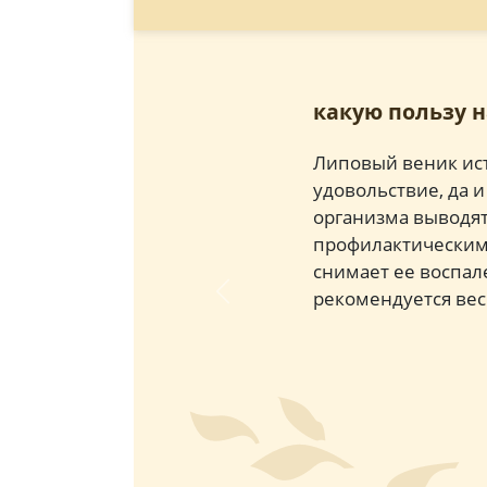
какую пользу 
Липовый веник ист
удовольствие, да 
организма выводят
профилактическим 
снимает ее воспал
рекомендуется весн
Previous