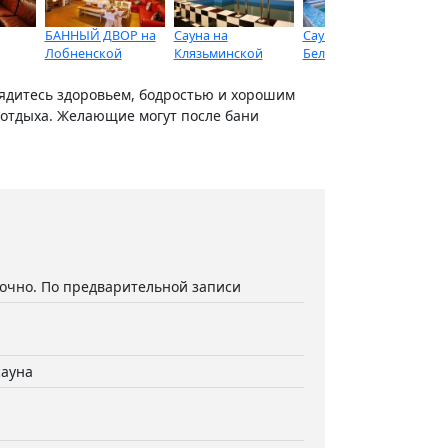
БАННЫЙ ДВОР на
Сауна на
Сауна на
Во
Лобненской
Клязьминской
Беломорской
рядитесь здоровьем, бодростью и хорошим
ы отдыха. Желающие могут после бани
точно. По предварительной записи
сауна