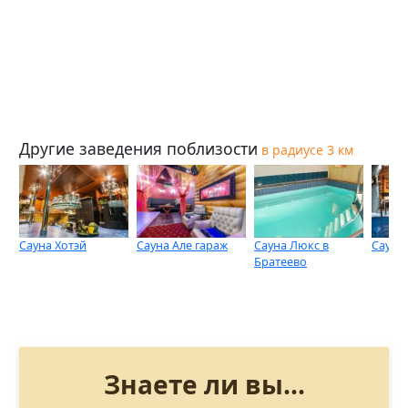
Другие заведения поблизости
в радиусе 3 км
Сауна Хотэй
Сауна Але гараж
Сауна Люкс в
Сауна
Братеево
Знаете ли вы...