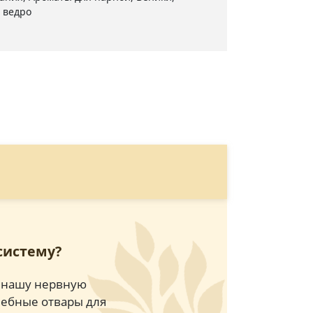
 ведро
систему?
т нашу нервную
лебные отвары для