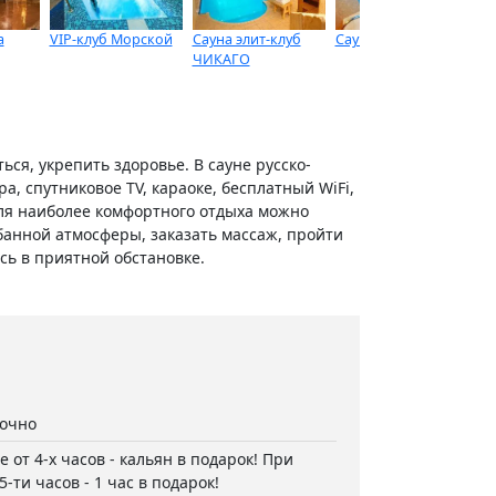
а
VIP-клуб Морской
Сауна элит-клуб
Сауна Три Звезды
Са
ЧИКАГО
ься, укрепить здоровье. В сауне русско-
а, спутниковое TV, караоке, бесплатный WiFi,
Для наиболее комфортного отдыха можно
банной атмосферы, заказать массаж, пройти
сь в приятной обстановке.
точно
е от 4-х часов - кальян в подарок! При
5-ти часов - 1 час в подарок!