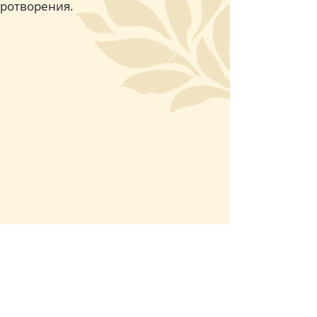
иротворения.
Next