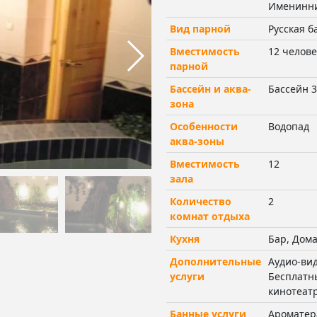
Именинни
Вид парной
Русская б
Вместимость
12 челове
парной
Бассейн и аква-
Бассейн 3
зона
Особенности
Водопад
аква-зоны
Вместимость
12
зала
Количество
2
комнат отдыха
Кухня
Бар, Дома
Дополнительные
Аудио-вид
услуги
Бесплатны
кинотеат
Банные услуги
Ароматер