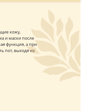
ющие кожу,
ма и маски после
ая функция, а при
ь пот, выходя из
Next