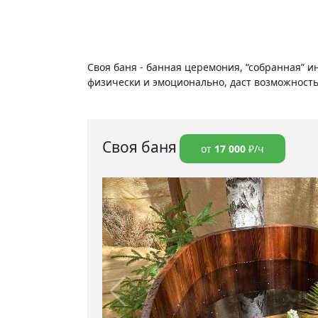
Своя баня - банная церемония, “собранная” ин
физически и эмоционально, даст возможность 
Своя баня
от
17 000
₽/ч