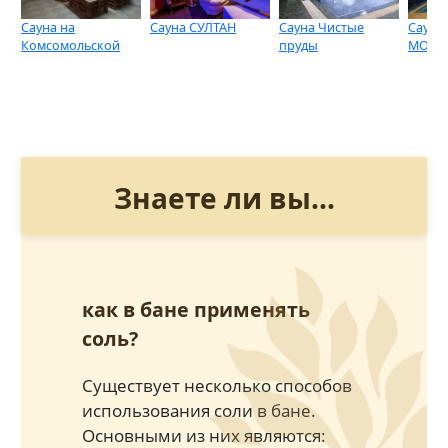
Сауна на
Сауна СУЛТАН
Сауна Чистые
Сауна 
Комсомольской
пруды
MONT
Знаете ли вы...
как в бане применять
соль?
Существует несколько способов
использования соли в бане.
Основными из них являются: