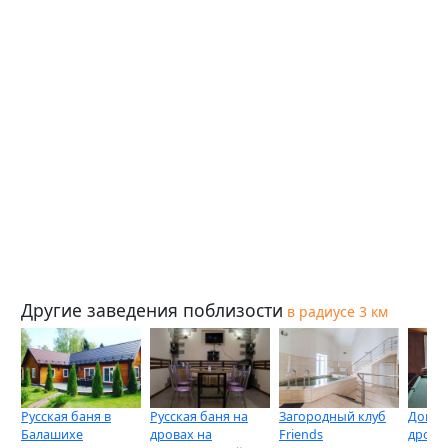
Другие заведения поблизости
в радиусе 3 км
Русская баня в
Русская баня на
Загородный клуб
Домаш
Балашихе
дровах на
Friends
дрова