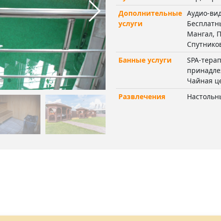
Дополнительные
Аудио-вид
услуги
Бесплатны
Мангал, 
Спутнико
Банные услуги
SPA-тера
принадле
Чайная ц
Развлечения
Настольн