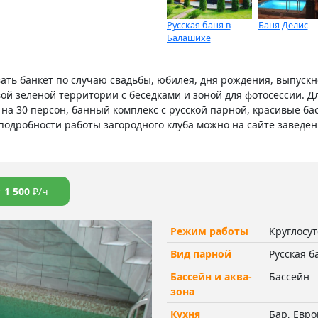
Русская баня в
Баня Делис
Балашихе
вать банкет по случаю свадьбы, юбилея, дня рождения, выпускн
ой зеленой территории с беседками и зоной для фотосессии. Д
й на 30 персон, банный комплекс с русской парной, красивые б
подробности работы загородного клуба можно на сайте заведен
т
1 500
₽/ч
Режим работы
Круглосу
Вид парной
Русская б
Бассейн и аква-
Бассейн
зона
Кухня
Бар, Евро