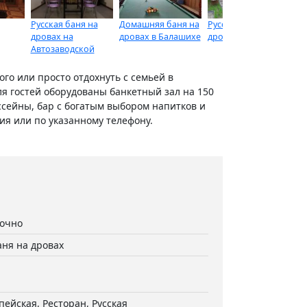
Русская баня на
Домашняя баня на
Русская баня на
Ру
дровах на
дровах в Балашихе
дровах в Ольгино
Ал
Автозаводской
Ба
ого или просто отдохнуть с семьей в
ля гостей оборудованы банкетный зал на 150
ассейны, бар с богатым выбором напитков и
ия или по указанному телефону.
точно
аня на дровах
пейская, Ресторан, Русская