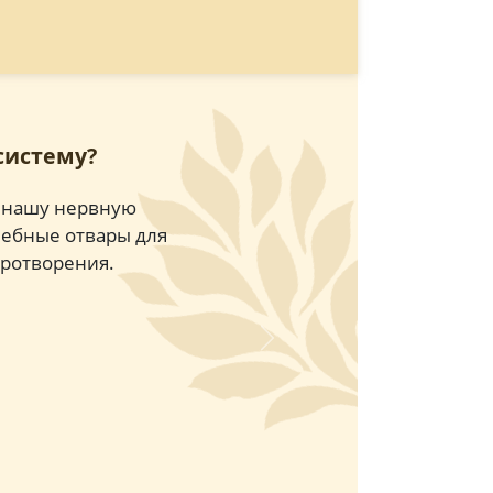
систему?
т нашу нервную
лебные отвары для
иротворения.
Next