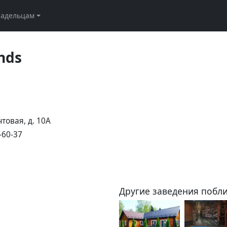
ладельцам
nds
чтовая, д. 10А
-60-37
Другие заведения побли