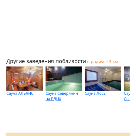
Другие заведения поблизости
в радиусе 3 км
Сауна АЛЬЯНС
Сауна Северянин
Сауна Лось
Сауна
на ВДНХ
Светл