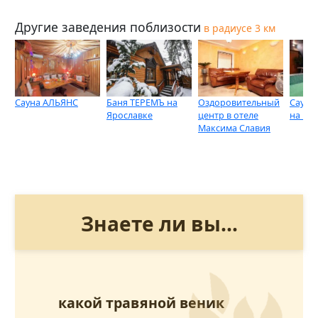
Другие заведения поблизости
в радиусе 3 км
Сауна АЛЬЯНС
Баня ТЕРЕМЪ на
Оздоровительный
Сауна
Ярославке
центр в отеле
на ВД
Максима Славия
Знаете ли вы...
какой травяной веник