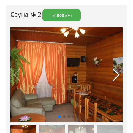
Сауна № 2
от
900
₽/ч