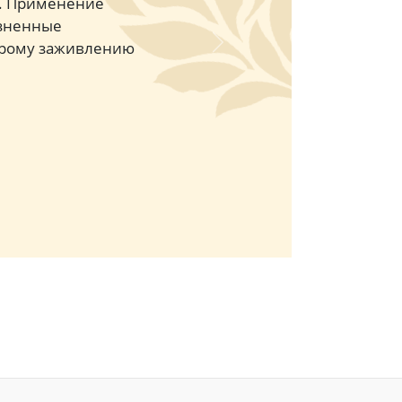
ы. Применение
езненные
строму заживлению
Next