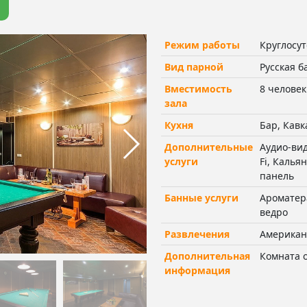
Режим работы
Круглосу
Вид парной
Русская б
Вместимость
8 человек
зала
Кухня
Бар, Кавк
Дополнительные
Аудио-вид
услуги
Fi, Калья
панель
Банные услуги
Ароматер
ведро
Развлечения
Американ
Дополнительная
Комната о
информация