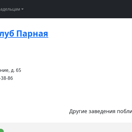
ладельцам
луб Парная
ние, д. 65
-38-86
Другие заведения побли