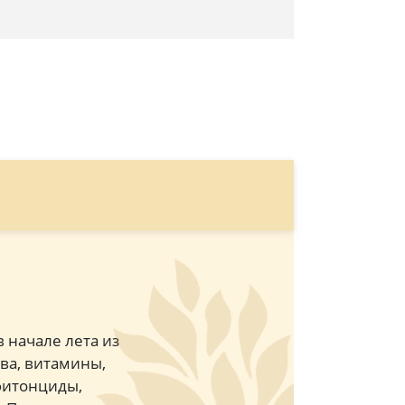
 начале лета из
ва, витамины,
фитонциды,