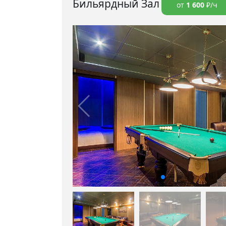
Бильярдный Зал
от
1 600
₽/ч