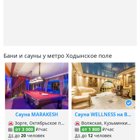
Бани и сауны у метро Ходынское поле
Сауна MARAKESH
Сауна WELLNESS на Волгоградском
Зорге, Октябрьское поле, Панфиловская, Хорошёво,
Волжская, Кузьминки, Печатники (Люб.-Дмитровская), Печатники (б. Кольцевая), Текстильщики (б. Кольцевая), Текстильщики (Таг.-Краснопр.),
от 3 000
₽/час
от 1 800
₽/час
до
20
человек
до
12
человек