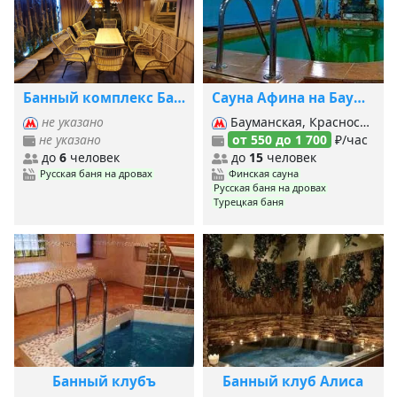
Банный комплекс Банникум
Сауна Афина на Бауманской
не указано
Бауманская, Красносельская, Сокольники (Сокольническая), Сокольники (б. Кольцевая), Электрозаводская (б. Кольцевая), Электрозаводская (Арб.-Покровская),
не указано
от 550 до 1 700
₽/час
до
6
человек
до
15
человек
Русская баня на дровах
Финская сауна
Русская баня на дровах
Турецкая баня
Банный клубъ
Банный клуб Алиса