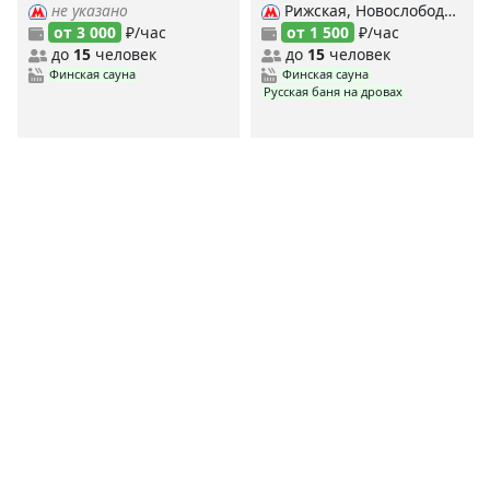
не указано
Рижская, Новослободская, Марьина роща,
от 3 000
₽/час
от 1 500
₽/час
до
15
человек
до
15
человек
Финская сауна
Финская сауна
Русская баня на дровах
<
1
2
3
4
177
>
MYBANI.RU
Сауны по станциям метро
MYBANI
.RU
Ежедневно мы собираем и проверяем данные о заведениях,
чтобы предоставить вам самую свежую и актуальную