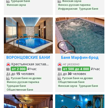
Турецкая баня
Финская сауна
Финская сауна
Финско-русская парилка
Инфракрасная
Турецкая баня
ВОРОНЦОВСКИЕ БАНИ
Баня Марфин-брод
Крестьянская застава, Марксистская, Пролетарская, Таганская (Кольцевая), Таганская (Таг.-Краснопр.),
не указано
от 2 000
₽/час
от 500 до 4 000
₽/час
до
15
человек
до
30
человек
Русская баня на дровах
Русская баня на дровах
Финско-русская парилка
Общественная баня
Турецкая баня
Финская сауна
Турецкая баня
Общественная баня