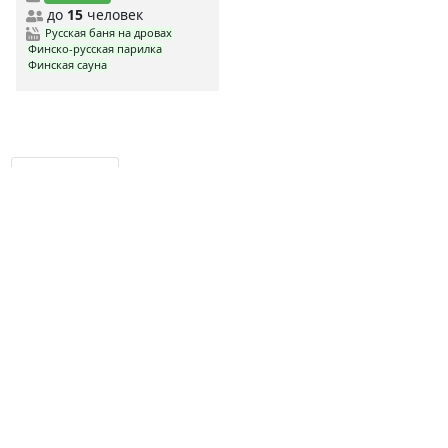
до
15
человек
Русская баня на дровах
Финско-русская парилка
Финская сауна
MYBANI.RU
Сауны по станциям метро
MYBANI
.RU
Ежедневно мы собираем и проверяем данные о заведениях,
чтобы предоставить вам самую свежую и актуальную
информацию.
Дешевые сауны
Недорогие сауны
Элитные сауны