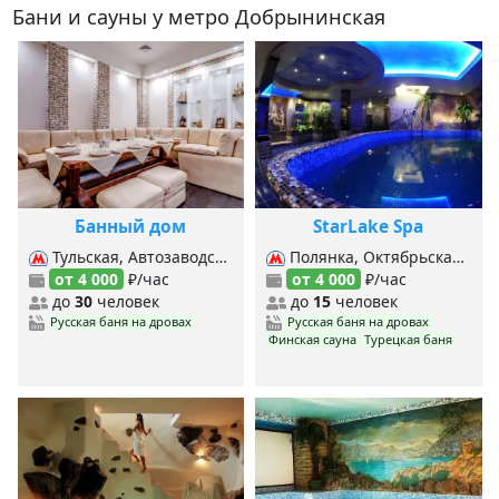
Бани и сауны у метро Добрынинская
Банный дом
StarLake Spa
Тульская, Автозаводская (Замоскворецкая), Автозаводская (МЦК), Добрынинская, Павелецкая (Замоскворецкая), Павелецкая (Кольцевая), Пролетарская, Таганская (Кольцевая), Таганская (Таг.-Краснопр.),
Полянка, Октябрьская (Кольцевая), Октябрьская (Калуж.-Рижская), Добрынинская,
от 4 000
₽/час
от 4 000
₽/час
до
30
человек
до
15
человек
Русская баня на дровах
Русская баня на дровах
Финская сауна
Турецкая баня