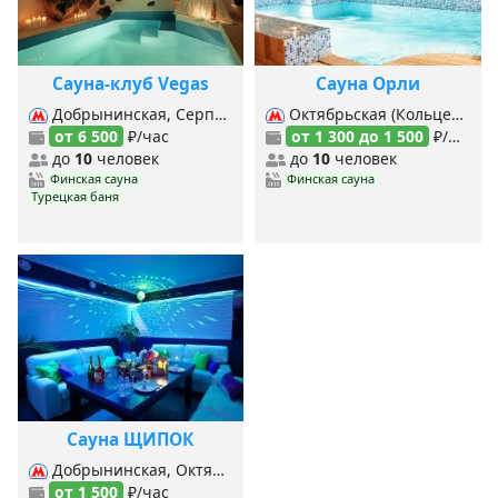
Сауна-клуб Vegas
Сауна Орли
Добрынинская, Серпуховская,
Октябрьская (Кольцевая), Октябрьская (Калуж.-Рижская), Добрынинская,
от 6 500
₽/час
от 1 300 до 1 500
₽/час
до
10
человек
до
10
человек
Финская сауна
Финская сауна
Турецкая баня
Сауна ЩИПОК
Добрынинская, Октябрьская (Кольцевая), Октябрьская (Калуж.-Рижская), Павелецкая (Замоскворецкая), Павелецкая (Кольцевая), Серпуховская,
от 1 500
₽/час