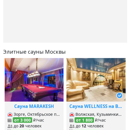
Элитные сауны Москвы
Сауна MARAKESH
Сауна WELLNESS на Волгоградском
Зорге, Октябрьское поле, Панфиловская, Хорошёво,
Волжская, Кузьминки, Печатники (Люб.-Дмитровская), Печатники (б. Кольцевая), Текстильщики (б. Кольцевая), Текстильщики (Таг.-Краснопр.),
от 3 000
₽/час
от 1 800
₽/час
до
20
человек
до
12
человек