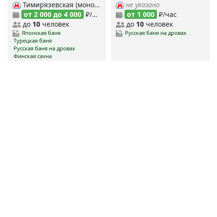
Тимирязевская (монорельс), Тимирязевская (Серп.-Тимирязевская), Дмитровская, Петровско-Разумовская (Люб.-Дмитровская), Петровско-Разумовская (Серп.-Тимирязевская),
не указано
от 2 000 до 4 000
₽/час
от 1 000
₽/час
до
10
человек
до
10
человек
Японская баня
Русская баня на дровах
Турецкая баня
Русская баня на дровах
Финская сауна
<
1
2
3
4
177
>
MYBANI.RU
Сауны по станциям метро
MYBANI
.RU
Ежедневно мы собираем и проверяем данные о заведениях,
чтобы предоставить вам самую свежую и актуальную