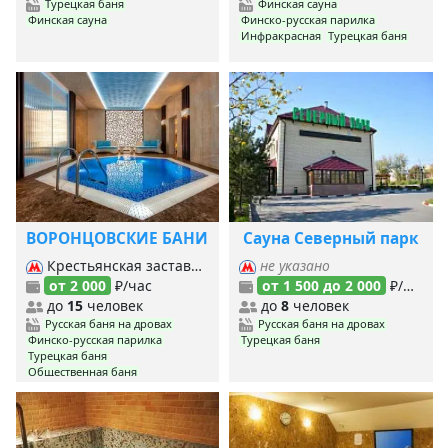
Турецкая баня
Финская сауна
Финская сауна
Финско-русская парилка
Инфракрасная
Турецкая баня
ВОРОНЦОВСКИЕ БАНИ
Сауна Северный парк
Крестьянская застава, Марксистская, Пролетарская, Таганская (Кольцевая), Таганская (Таг.-Краснопр.),
не указано
от 2 000
₽/час
от 1 500 до 2 000
₽/час
до
15
человек
до
8
человек
Русская баня на дровах
Русская баня на дровах
Финско-русская парилка
Турецкая баня
Турецкая баня
Общественная баня