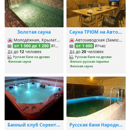
Золотая сауна
Сауна ТРЮМ на Автозаводской
Молодёжная, Крылатское,
Автозаводская (Замоскворецкая), Автозаводская (МЦК), Дубровка, Дубровка,
от 1 000 до 1 200
₽/час
от 1 600
₽/час
до
12
человек
до
20
человек
Русская баня на дровах
Русская баня на дровах
Финская сауна
Финско-русская парилка
Финская сауна
Банный клуб Соренто на Дмитровском шоссе
Русская баня Народный лекарь