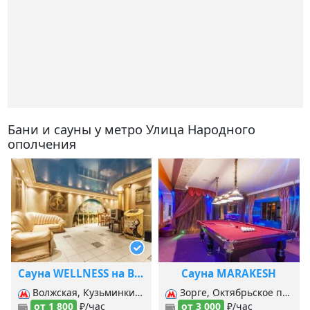
Бани и сауны у метро Улица Народного
ополчения
Сауна WELLNESS на Волгоградском
Сауна MARAKESH
Волжская, Кузьминки, Печатники (Люб.-Дмитровская), Печатники (б. Кольцевая), Текстильщики (б. Кольцевая), Текстильщики (Таг.-Краснопр.),
Зорге, Октябрьское поле, Панфиловская, Хорошёво,
от 1 800
₽/час
от 3 000
₽/час