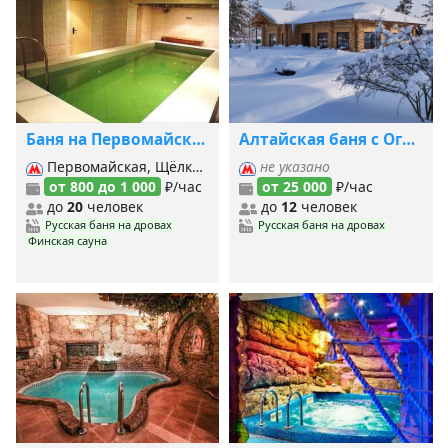
Баня на Первомайской
Алтайская баня с Огнияром
Первомайская, Щёлковская, Измайловская,
не указано
от 800 до 1 000
₽/час
от 25 000
₽/час
до
20
человек
до
12
человек
Русская баня на дровах
Русская баня на дровах
Финская сауна