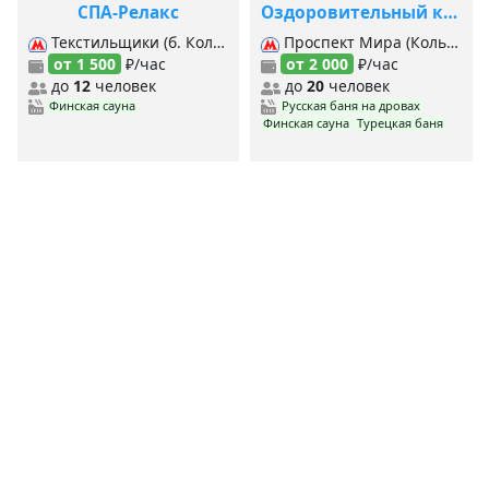
СПА-Релакс
Оздоровительный комплекс Нирвана СПА
Текстильщики (б. Кольцевая), Текстильщики (Таг.-Краснопр.), Кузьминки, Люблино,
Проспект Мира (Кольцевая), Проспект Мира (Калуж.-Рижская), Сухаревская, Цветной бульвар,
от 1 500
₽/час
от 2 000
₽/час
до
12
человек
до
20
человек
Финская сауна
Русская баня на дровах
Финская сауна
Турецкая баня
<
1
2
3
4
177
>
MYBANI.RU
Сауны по станциям метро
MYBANI
.RU
Ежедневно мы собираем и проверяем данные о заведениях,