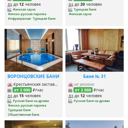
до
12
человек
до
20
человек
Финская сауна
Турецкая баня
Финско-русская парилка
Финская сауна
Инфракрасная
Турецкая баня
ВОРОНЦОВСКИЕ БАНИ
Баня № 31
Крестьянская застава, Марксистская, Пролетарская, Таганская (Кольцевая), Таганская (Таг.-Краснопр.),
не указано
от 2 000
₽/час
от 2 000
₽/час
до
15
человек
до
12
человек
Русская баня на дровах
Русская баня на дровах
Финско-русская парилка
Турецкая баня
Общественная баня