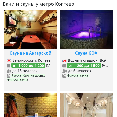
Бани и сауны у метро Коптево
Сауна на Ангарской
Сауна GOA
Беломорская, Коптево, Речной вокзал, Ховрино,
Водный стадион, Войковская, Петровско-Разумовская (Люб.-Дмитровская), Петровско-Разумовская (Серп.-Тимирязевская), Балтийская, Лихоборы, Окружная (МЦК), Коптево,
от 1 000 до 1 200
₽/час
от 1 200 до 1 500
₽/час
до
15
человек
до
6
человек
Русская баня на дровах
Финская сауна
Финская сауна