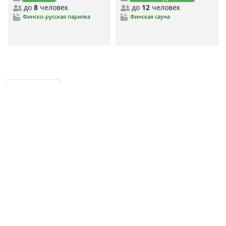
до
8
человек
до
12
человек
Финско-русская парилка
Финская сауна
MYBANI.RU
Сауны по станциям метро
MYBANI
.RU
Ежедневно мы собираем и проверяем данные о заведениях,
чтобы предоставить вам самую свежую и актуальную
информацию.
Дешевые сауны
Недорогие сауны
Элитные сауны