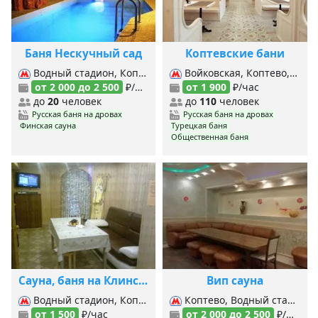
Баня Нескучный сад
Коптевские бани
Водный стадион, Коптево, Речной вокзал,
Войковская, Коптево, Балтийская,
от 2 000 до 2 500
₽/час
от 1 900
₽/час
до
20
человек
до
110
человек
Русская баня на дровах
Русская баня на дровах
Финская сауна
Турецкая баня
Общественная баня
Сауна, баня на Клинской
Вип сауна
Водный стадион, Коптево, Планерная, Речной вокзал,
Коптево, Водный стадион, Речной вокзал,
от 1 500
₽/час
от 2 000 до 2 500
₽/час