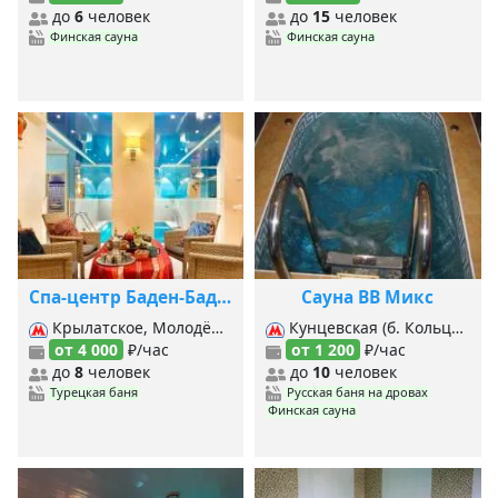
до
6
человек
до
15
человек
Финская сауна
Финская сауна
Спа-центр Баден-Баден Курорт
Сауна ВВ Микс
Крылатское, Молодёжная, Кунцевская (б. Кольцевая), Кунцевская (Арб.-Покровская), Кунцевская (Филевская),
Кунцевская (б. Кольцевая), Кунцевская (Арб.-Покровская), Кунцевская (Филевская), Славянский бульвар,
от 4 000
₽/час
от 1 200
₽/час
до
8
человек
до
10
человек
Турецкая баня
Русская баня на дровах
Финская сауна