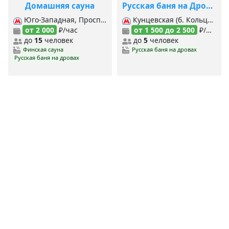
Домашняя сауна
Русская баня на Дровах Горки 10
Юго-Западная, Проспект Вернадского (Сокольническая), Проспект Вернадского (б. Кольцевая), Тропарёво, Кунцевская (б. Кольцевая), Кунцевская (Арб.-Покровская), Кунцевская (Филевская),
Кунцевская (б. Кольцевая), Кунцевская (Арб.-Покровская), Кунцевская (Филевская), Молодёжная,
от 2 000
₽/час
от 1 500 до 2 500
₽/час
до
15
человек
до
5
человек
Финская сауна
Русская баня на дровах
Русская баня на дровах
<
1
2
3
>
MYBANI.RU
Сауны по станциям метро
MYBANI
.RU
Ежедневно мы собираем и проверяем данные о заведениях,