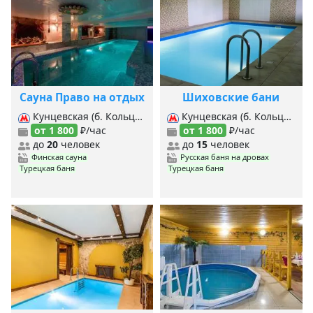
Сауна Право на отдых
Шиховские бани
Кунцевская (б. Кольцевая), Кунцевская (Арб.-Покровская), Кунцевская (Филевская), Юго-Западная, Славянский бульвар,
Кунцевская (б. Кольцевая), Кунцевская (Арб.-Покровская), Кунцевская (Филевская), Крылатское,
от 1 800
₽/час
от 1 800
₽/час
до
20
человек
до
15
человек
Финская сауна
Русская баня на дровах
Турецкая баня
Турецкая баня