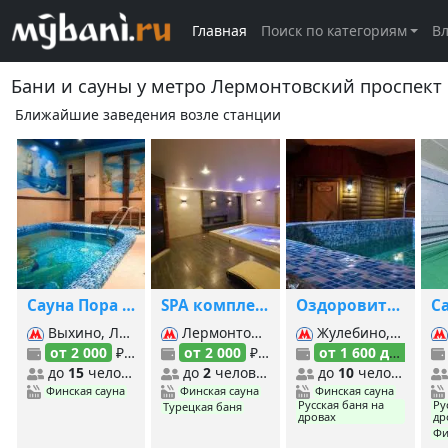
Главная
Поиск по категориям
В
Бани и сауны у метро Лермонтовский проспект
Ближайшие заведения возле станции
Сауна Пора попариться
SPA комплекс Мистер Жулебин
Оздоровительный центр Posёlok
Выхино, Лермонтовский проспект, Рязанский проспект,
Лермонтовский проспект, Косино, Юго-Восточная,
Жулебино, Лермонтовский проспект, Косино,
от 2 000
₽/час
от 2 000
₽/час
от 1 600 до 4 000
до
15
человек
до
2
человек
до
10
человек
Финская сауна
Финская сауна
Финская сауна
Русская баня на
Ру
Турецкая баня
дровах
др
Фи