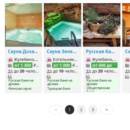
Сауна Дозаправка
Сауна Зеленый рай
Русская банька на дровах
Жулебино, Котельники, Лермонтовский проспект,
Котельники, Жулебино, Лермонтовский проспект,
Жулебино, Котельники, Лермонтовский проспект,
от 1 400
₽/час
от 1 000
₽/час
от 600 до 1 300
₽/
до
20
человек
до
10
человек
до
20
человек
Русская баня на
Русская баня на
Русская баня на
дровах
дровах
дровах
Общественная
Финская сауна
Турецкая баня
баня
Финская сауна
Инфракрасная
Японская баня
<
1
2
3
>