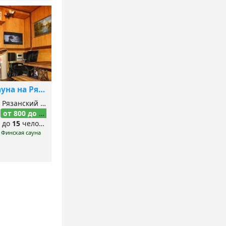
Сауна на Рязанском проспекте
Рязанский проспект, Кузьминки, Выхино, Лермонтовский проспект,
час
от 800 до 1 400
₽/час
до
15
человек
Финская сауна