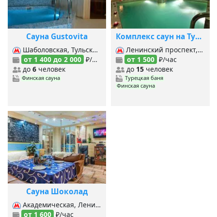
Сауна Gustovita
Комплекс саун на Тульской
Шаболовская, Тульская, Ленинский проспект,
Ленинский проспект, Серпуховская, Тульская, Шаболовская,
от 1 400 до 2 000
₽/час
от 1 500
₽/час
до
6
человек
до
15
человек
Финская сауна
Турецкая баня
Финская сауна
Сауна Шоколад
Академическая, Ленинский проспект, Новые Черёмушки, Профсоюзная, Тульская, Шаболовская, Крымская,
от 1 600
₽/час