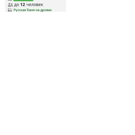
до
12
человек
Русская баня на дровах
Финская сауна
MYBANI.RU
Сауны по станциям метро
MYBANI
.RU
Ежедневно мы собираем и проверяем данные о заведениях,
чтобы предоставить вам самую свежую и актуальную
информацию.
Дешевые сауны
Недорогие сауны
Элитные сауны