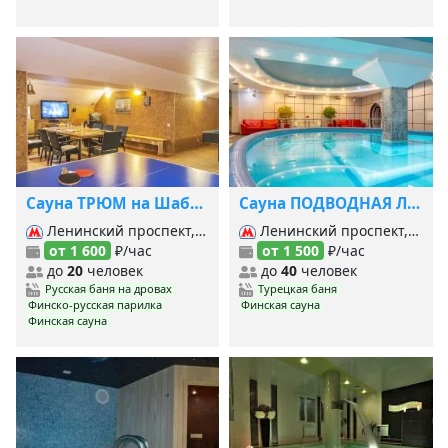
Сауна ТРЮМ на Шаболовке
Сауна ПОДВОДНАЯ ЛОДКА
Ленинский проспект, Серпуховская, Тульская, Шаболовская,
Ленинский проспект, Площадь Гагарина, Площадь Ильича, Площадь Революции, Преображенская площадь, Тульская, Шаболовская,
от 1 600
₽/час
от 1 500
₽/час
до
20
человек
до
40
человек
Русская баня на дровах
Турецкая баня
Финско-русская парилка
Финская сауна
Финская сауна