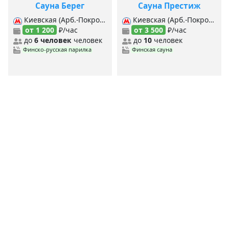
Сауна Берег
Сауна Престиж
Киевская (Арб.-Покровская), Киевская (Филевская), Киевская (Кольцевая), Кутузовская (Филевская), Кутузовская (МЦК), Парк культуры (Сокольническая), Парк культуры (Кольцевая), Смоленская (Арб.-Покровская), Смоленская (Филевская), Спортивная, Студенческая, Лужники, Фрунзенская,
Киевская (Арб.-Покровская), Киевская (Кольцевая), Киевская (Филевская), Смоленская (Арб.-Покровская), Смоленская (Филевская),
от 1 200
₽/час
от 3 500
₽/час
до
6 человек
человек
до
10
человек
Финско-русская парилка
Финская сауна
<
1
2
>
MYBANI.RU
Сауны по станциям метро
MYBANI
.RU
Ежедневно мы собираем и проверяем данные о заведениях,