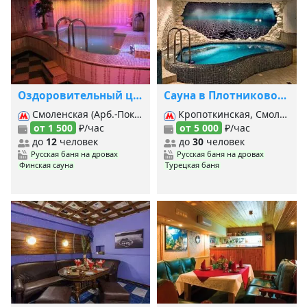
Оздоровительный центр Арка на Арбате
Сауна в Плотниковом переулке
Смоленская (Арб.-Покровская), Смоленская (Филевская), Арбатская (Арб.-Покровская), Арбатская (Филевская),
Кропоткинская, Смоленская (Арб.-Покровская), Смоленская (Филевская),
от 1 500
₽/час
от 5 000
₽/час
до
12
человек
до
30
человек
Русская баня на дровах
Русская баня на дровах
Финская сауна
Турецкая баня