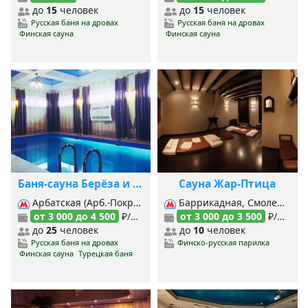
до
15
человек
до
15
человек
Русская баня на дровах
Русская баня на дровах
Финская сауна
Финская сауна
Баня-сауна Берёза и Дуб
Сауна Жар-Птица
Арбатская (Арб.-Покровская), Арбатская (Филевская), Смоленская (Арб.-Покровская), Смоленская (Филевская),
Баррикадная, Смоленская (Арб.-Покровская), Смоленская (Филевская),
от 3 000 до 4 500
₽/час
от 3 000 до 3 500
₽/час
до
25
человек
до
10
человек
Русская баня на дровах
Финско-русская парилка
Финская сауна
Турецкая баня