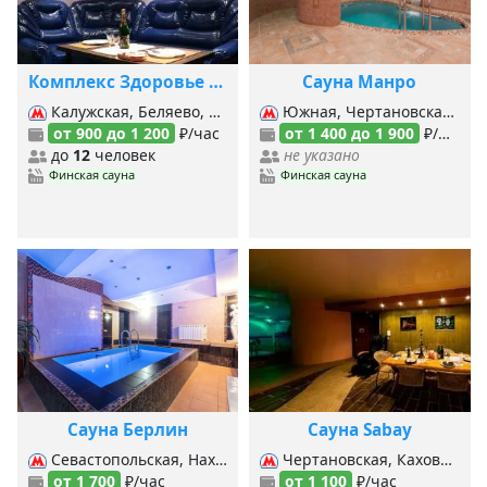
Комплекс Здоровье на Севастопольском
Сауна Манро
Калужская, Беляево, Чертановская,
Южная, Чертановская, Пражская,
от 900 до 1 200
₽/час
от 1 400 до 1 900
₽/час
до
12
человек
не указано
Финская сауна
Финская сауна
Сауна Берлин
Сауна Sabay
Севастопольская, Нахимовский проспект, Чертановская,
Чертановская, Каховская, Калужская,
от 1 700
₽/час
от 1 100
₽/час