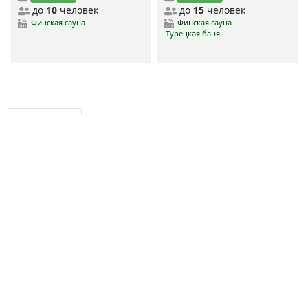
до
10
человек
до
15
человек
Финская сауна
Финская сауна
Турецкая баня
MYBANI.RU
Сауны по станциям метро
MYBANI
.RU
Ежедневно мы собираем и проверяем данные о заведениях,
чтобы предоставить вам самую свежую и актуальную
информацию.
Дешевые сауны
Недорогие сауны
Элитные сауны