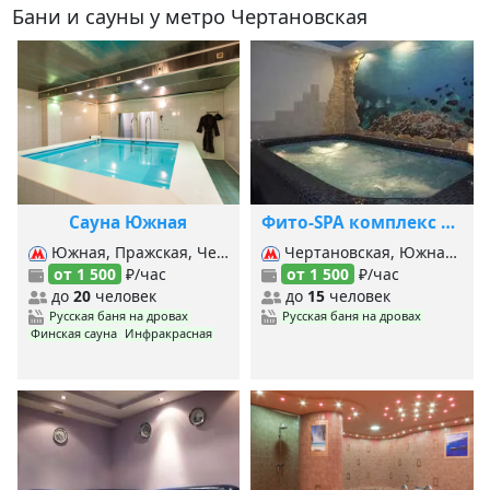
Бани и сауны у метро Чертановская
Сауна Южная
Фито-SPA комплекс Панджшер в Сумском проезде
Южная, Пражская, Чертановская,
Чертановская, Южная, Севастопольская,
от 1 500
₽/час
от 1 500
₽/час
до
20
человек
до
15
человек
Русская баня на дровах
Русская баня на дровах
Финская сауна
Инфракрасная