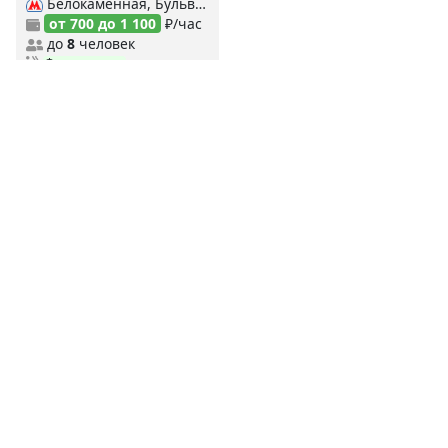
Белокаменная, Бульвар адмирала Ушакова, Бульвар Дмитрия Донского, Бульвар Рокоссовского (Сокольническая), Бульвар Рокоссовского (МЦК), Преображенская площадь, Славянский бульвар, Сретенский бульвар, Цветной бульвар,
от 700 до 1 100
₽/час
до
8
человек
Финская сауна
MYBANI.RU
Сауны по станциям метро
MYBANI
.RU
Ежедневно мы собираем и проверяем данные о заведениях,
чтобы предоставить вам самую свежую и актуальную
информацию.
Дешевые сауны
Недорогие сауны
Элитные сауны