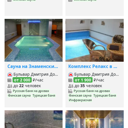
Сауна на Знаменских Садках
Комплекс Релакс в Щербинке
Бульвар Дмитрия Донского, Улица Старокачаловская,
Бульвар Дмитрия Донского, Аннино, Бунинская аллея, Бульвар адмирала Ушакова,
от 2 000
₽/час
от 1 900
₽/час
до
22
человек
до
35
человек
Русская баня на дровах
Русская баня на дровах
Финская сауна
Турецкая баня
Финская сауна
Турецкая баня
Инфракрасная