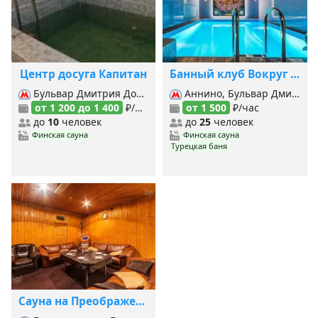
Центр досуга Капитан
Банный клуб Вокруг Света в Южном Бутово
Бульвар Дмитрия Донского, Улица Старокачаловская, Улица Скобелевская,
Аннино, Бульвар Дмитрия Донского, Улица Скобелевская,
от 1 200 до 1 400
₽/час
от 1 500
₽/час
до
10
человек
до
25
человек
Финская сауна
Финская сауна
Турецкая баня
Сауна на Преображенке