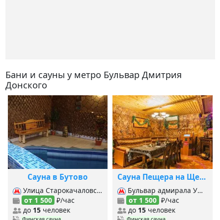
Бани и сауны у метро Бульвар Дмитрия
Донского
Сауна в Бутово
Сауна Пещера на Щелковской
Улица Старокачаловская, Бульвар Дмитрия Донского, Лесопарковая,
Бульвар адмирала Ушакова, Бульвар Дмитрия Донского, Бульвар Рокоссовского (Сокольническая), Бульвар Рокоссовского (МЦК), Локомотив, Партизанская, Славянский бульвар, Сретенский бульвар, Цветной бульвар, Черкизовская,
от 1 500
₽/час
от 1 500
₽/час
до
15
человек
до
15
человек
Финская сауна
Финская сауна