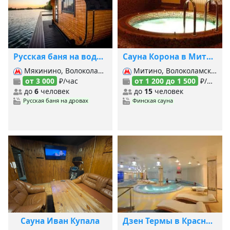
Русская баня на воде Chill
Сауна Корона в Митино
Мякинино, Волоколамская, Митино,
Митино, Волоколамская,
от 3 000
₽/час
от 1 200 до 1 500
₽/час
до
6
человек
до
15
человек
Русская баня на дровах
Финская сауна
Сауна Иван Купала
Дзен Термы в Красногорске