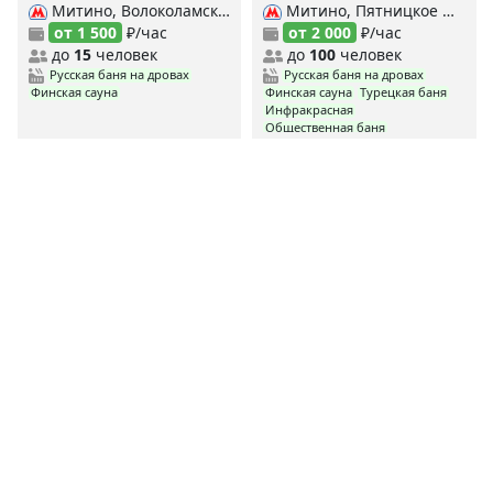
Митино, Волоколамская, Пятницкое шоссе,
Митино, Пятницкое шоссе, Волоколамская,
от 1 500
₽/час
от 2 000
₽/час
до
15
человек
до
100
человек
Русская баня на дровах
Русская баня на дровах
Финская сауна
Финская сауна
Турецкая баня
Инфракрасная
Общественная баня
<
1
2
>
MYBANI.RU
Сауны по станциям метро
MYBANI
.RU
Ежедневно мы собираем и проверяем данные о заведениях,
чтобы предоставить вам самую свежую и актуальную