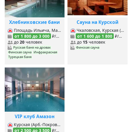
Хлебниковские бани
Сауна на Курской
Площадь Ильича, Марксистская, Таганская (Кольцевая), Таганская (Таг.-Краснопр.), Римская, Чкаловская,
Чкаловская, Курская (Арб.-Покровская), Курская (Кольцевая),
от 1 800 до 3 000
₽/час
от 1 600 до 1 800
₽/час
до
20
человек
до
15
человек
Русская баня на дровах
Финская сауна
Финская сауна
Инфракрасная
Турецкая баня
VIP клуб Амазон
Курская (Арб.-Покровская), Курская (Кольцевая), Чкаловская, Бауманская,
от 2 500 до 3 500
₽/час