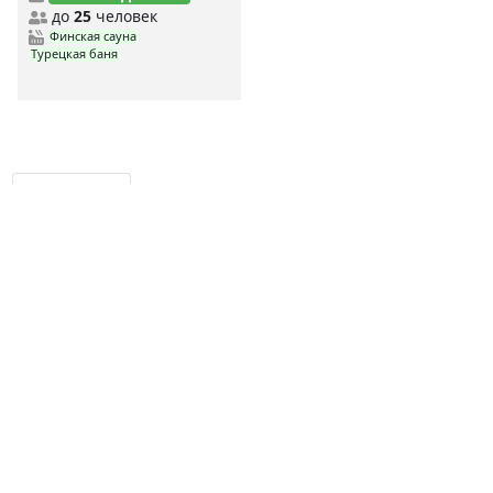
до
25
человек
Финская сауна
Турецкая баня
MYBANI.RU
Сауны по станциям метро
MYBANI
.RU
Ежедневно мы собираем и проверяем данные о заведениях,
чтобы предоставить вам самую свежую и актуальную
информацию.
Дешевые сауны
Недорогие сауны
Элитные сауны