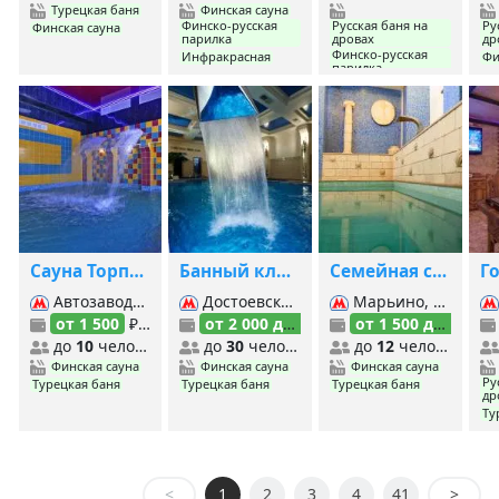
Турецкая баня
Финская сауна
Финско-русская
Русская баня на
Ру
Финская сауна
парилка
дровах
др
Финско-русская
Инфракрасная
Фи
парилка
Турецкая баня
Ту
Турецкая баня
Общественная
баня
Сауна Торпедо на Автозаводской
Банный клуб Верона
Семейная сауна Sia SPA
Автозаводская (Замоскворецкая), Автозаводская (МЦК), ЗИЛ, Тульская,
Достоевская, ВДНХ, Новослободская, Проспект Мира (Кольцевая), Проспект Мира (Калуж.-Рижская), Савеловская,
Марьино, Красногвардейская (Замоскворецкая), Братиславская, Борисово, Шипиловская,
от 1 500
₽/час
от 2 000 до 3 000
₽/час
от 1 500 до 2 500
до
10
человек
до
30
человек
до
12
человек
Финская сауна
Финская сауна
Финская сауна
Ру
Турецкая баня
Турецкая баня
Турецкая баня
др
Ту
<
1
2
3
4
41
>