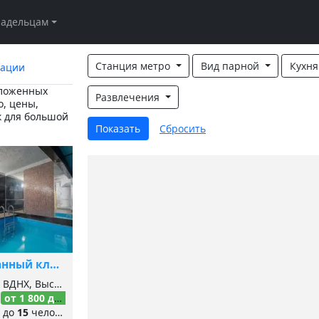
ладельцам
Станция метро
Вид парной
Кухн
дации
оложенных
Развлечения
, цены,
к для большой
Банный клуб Стихия
ВДНХ, Выставочный центр, Улица Сергея Эйзенштейна,
от 1 800 до 2 000
₽/час
до
15
человек