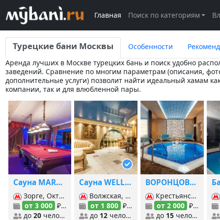
Главная
Поиск по категориям
В
Турецкие бани Москвы
Особенности
Рекомен
Аренда лучших в Москве турецких бань и поиск удобно расп
заведений. Сравнение по многим параметрам (описания, фото
дополнительные услуги) позволит найти идеальный хамам ка
компании, так и для влюбленной пары.
Сауна MARAKESH
Сауна WELLNESS на Волгоградском
ВОРОНЦОВСКИЕ БАНИ
Зорге, Октябрьское поле, Панфиловская, Хорошёво,
Волжская, Кузьминки, Печатники (Люб.-Дмитровская), Печатники (б. Кольцевая), Текстильщики (б. Кольцевая), Текстильщики (Таг.-Краснопр.),
Крестьянская застава, Марксистская, Пролетарская, Таганская (Кольцевая), Таганская (Таг.-Краснопр.),
от 3 000
₽/час
от 1 800
₽/час
от 2 000
₽/час
до
20
человек
до
12
человек
до
15
человек