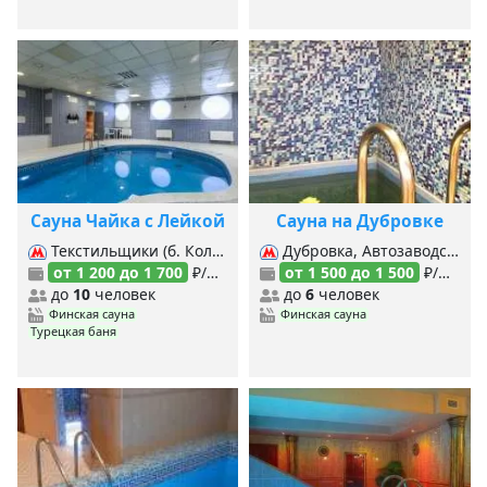
Сауна Чайка с Лейкой
Сауна на Дубровке
Текстильщики (б. Кольцевая), Текстильщики (Таг.-Краснопр.), Кожуховская, Печатники (Люб.-Дмитровская), Печатники (б. Кольцевая), Угрешская,
Дубровка, Автозаводская (Замоскворецкая), Автозаводская (МЦК), Волгоградский проспект, Кожуховская,
от 1 200 до 1 700
₽/час
от 1 500 до 1 500
₽/час
до
10
человек
до
6
человек
Финская сауна
Финская сауна
Турецкая баня