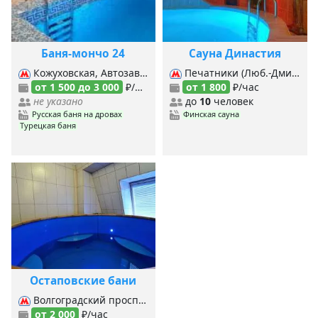
Баня-мончо 24
Сауна Династия
Кожуховская, Автозаводская (Замоскворецкая), Автозаводская (МЦК), Дубровка,
Печатники (Люб.-Дмитровская), Печатники (б. Кольцевая), Коломенская, Кожуховская, Волжская,
от 1 500 до 3 000
₽/час
от 1 800
₽/час
не указано
до
10
человек
Русская баня на дровах
Финская сауна
Турецкая баня
Остаповские бани
Волгоградский проспект, Кузьминки, Пролетарская, Текстильщики (б. Кольцевая), Текстильщики (Таг.-Краснопр.), Кожуховская, Угрешская,
от 2 000
₽/час