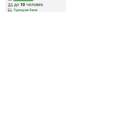
до
10
человек
Турецкая баня
Русская баня на дровах
Финская сауна
MYBANI.RU
Сауны по станциям метро
MYBANI
.RU
Ежедневно мы собираем и проверяем данные о заведениях,
чтобы предоставить вам самую свежую и актуальную
информацию.
Дешевые сауны
Недорогие сауны
Элитные сауны