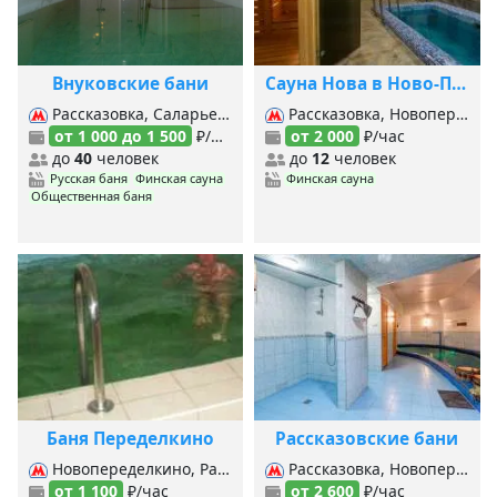
Внуковские бани
Сауна Нова в Ново-Переделкино
Рассказовка, Саларьево,
Рассказовка, Новопеределкино,
от 1 000 до 1 500
₽/час
от 2 000
₽/час
до
40
человек
до
12
человек
Русская баня
Финская сауна
Финская сауна
Общественная баня
Баня Переделкино
Рассказовские бани
Новопеределкино, Рассказовка, Боровское шоссе,
Рассказовка, Новопеределкино, Боровское шоссе,
от 1 100
₽/час
от 2 600
₽/час