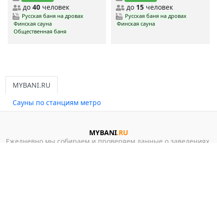
до
40
человек
до
15
человек
Русская баня на дровах
Русская баня на дровах
Финская сауна
Финская сауна
Общественная баня
MYBANI.RU
Сауны по станциям метро
MYBANI
.RU
Ежедневно мы собираем и проверяем данные о заведениях,
чтобы предоставить вам самую свежую и актуальную
информацию.
Дешевые сауны
Недорогие сауны
Элитные сауны