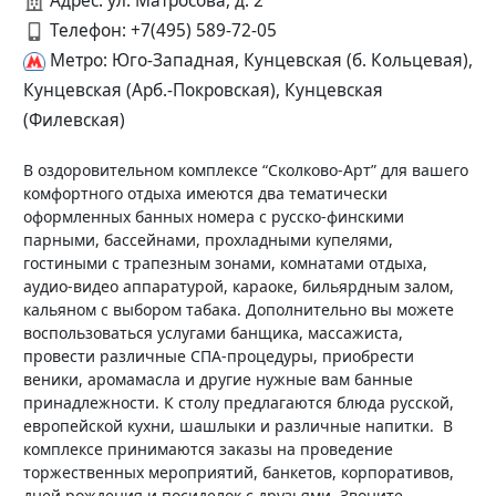
Адрес: ул. Матросова, д. 2
Телефон:
+7(495) 589-72-05
Метро: Юго-Западная, Кунцевская (б. Кольцевая),
Кунцевская (Арб.-Покровская), Кунцевская
(Филевская)
В оздоровительном комплексе “Сколково-Арт” для вашего
комфортного отдыха имеются два тематически
оформленных банных номера с русско-финскими
парными, бассейнами, прохладными купелями,
гостиными с трапезным зонами, комнатами отдыха,
аудио-видео аппаратурой, караоке, бильярдным залом,
кальяном с выбором табака. Дополнительно вы можете
воспользоваться услугами банщика, массажиста,
провести различные СПА-процедуры, приобрести
веники, аромамасла и другие нужные вам банные
принадлежности. К столу предлагаются блюда русской,
европейской кухни, шашлыки и различные напитки. В
комплексе принимаются заказы на проведение
торжественных мероприятий, банкетов, корпоративов,
дней рождения и посиделок с друзьями. Звоните