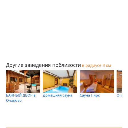
Другие заведения поблизости
в радиусе 3 км
БАННЫЙ ДВОР в
Домашняя сауна
Сауна Пирс
Очако
Очаково