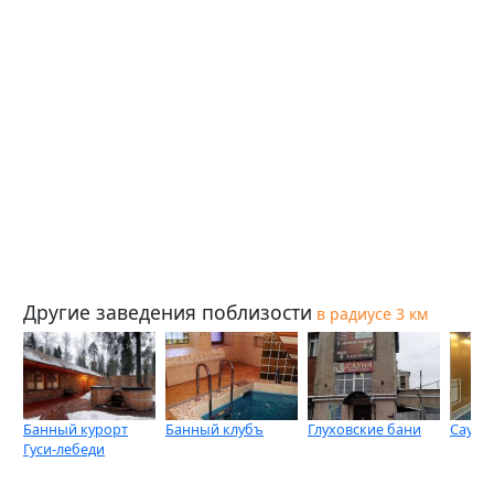
Другие заведения поблизости
в радиусе 3 км
Банный курорт
Банный клубъ
Глуховские бани
Сауна
Гуси-лебеди