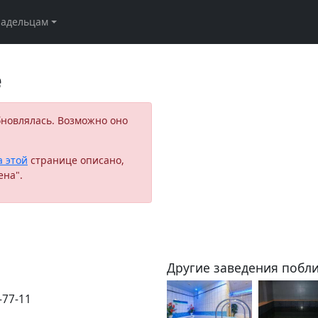
ладельцам
е
бновлялась. Возможно оно
а этой
странице описано,
ена".
Другие заведения побли
-77-11