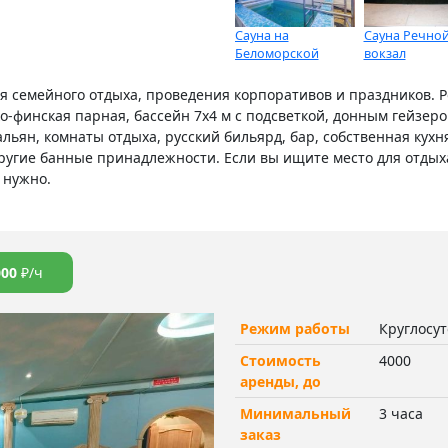
Сауна на
Сауна Речно
Беломорской
вокзал
для семейного отдыха, проведения корпоративов и праздников
ко-финская парная, бассейн 7х4 м с подсветкой, донным гейзер
альян, комнаты отдыха, русский бильярд, бар, собственная кухн
другие банные принадлежности. Если вы ищите место для отды
м нужно.
000
₽/ч
Режим работы
Круглосу
Стоимость
4000
аренды, до
Минимальный
3 часа
заказ