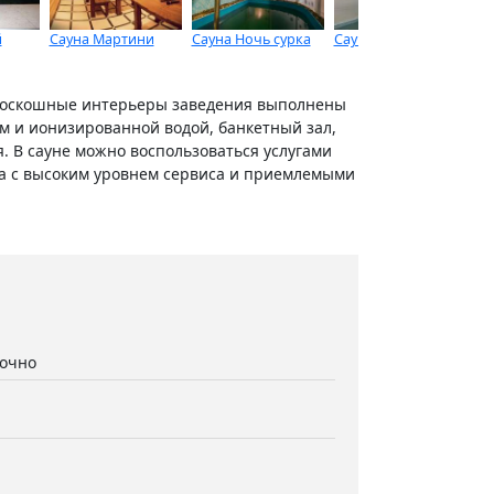
й
Сауна Мартини
Сауна Ночь сурка
Сауна Эльф
Ба
. Роскошные интерьеры заведения выполнены
ом и ионизированной водой, банкетный зал,
я. В сауне можно воспользоваться услугами
ха с высоким уровнем сервиса и приемлемыми
точно