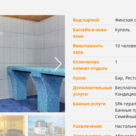
Вид парной
Финская 
Бассейн и аква-
Купель
зона
Вместимость
10 челове
зала
Количество
1
комнат отдыха
Кухня
Бар, Рест
Дополнительные
Бесплатны
услуги
Кондицио
Банные услуги
SPA-терап
Банные п
Семейный
Развлечения
Настольн
Дополнительная
Абонемен