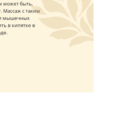
м может быть,
. Массаж с таким
х и мышечных
ть в кипятке в
Next
де.