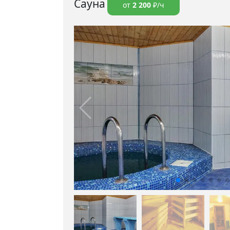
Сауна
от
2 200
₽/ч