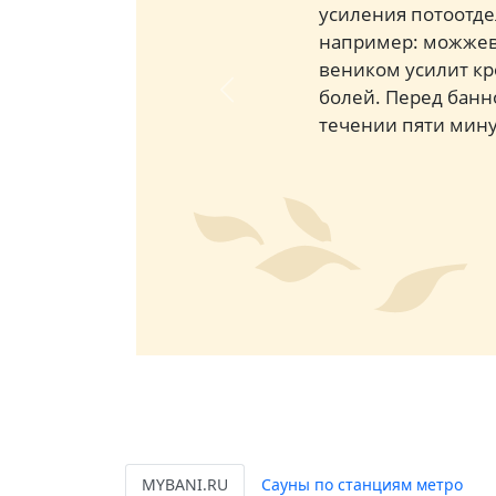
усиления потоотде
например: можжеве
веником усилит кр
болей. Перед банн
Previous
течении пяти мину
MYBANI.RU
Сауны по станциям метро