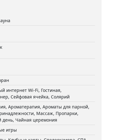
сауна
к
оран
й интернет Wi-Fi, Гостиная,
нер, Сейфовая ячейка, Солярий
ия, Ароматерапия, Ароматы для парной,
ринадлежности, Массаж, Пропарки,
 день, Чайная церемония
ые игры
ты, Клубные карты, Спелеокамера, СПА-