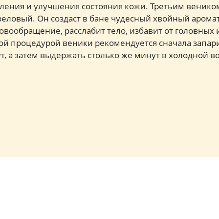
ления и улучшения состояния кожи. Третьим венико
ловый. Он создаст в бане чудесный хвойный аромат
овообращение, расслабит тело, избавит от головны
ой процедурой веники рекомендуется сначала запари
т, а затем выдержать столько же минут в холодной во