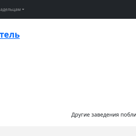
ладельцам
отель
Другие заведения побли