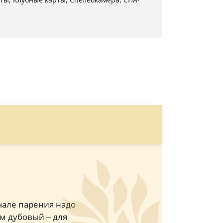
чале парения надо
м дубовый ‒ для