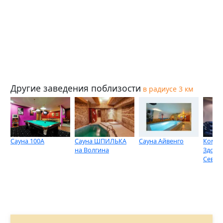
Другие заведения поблизости
в радиусе 3 км
Сауна 100А
Сауна ШПИЛЬКА
Сауна Айвенго
Компл
на Волгина
Здоро
Севас