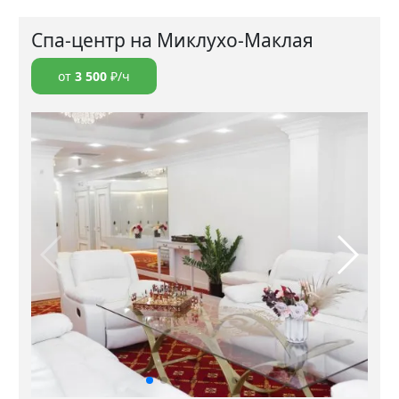
Спа-центр на Миклухо-Маклая
от
3 500
₽/ч