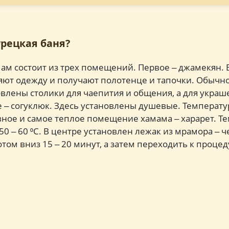
урецкая баня?
мам состоит из трех помещений. Первое ‒ джамекян. 
яют одежду и получают полотенце и тапочки. Обычно
лены столики для чаепития и общения, а для украше
‒ согуклюк. Здесь установлены душевые. Температу
овное и самое теплое помещение хамама ‒ харарет. Т
50 ‒ 60 ⁰С. В центре установлен лежак из мрамора ‒ 
том вниз 15 ‒ 20 минут, а затем переходить к процед