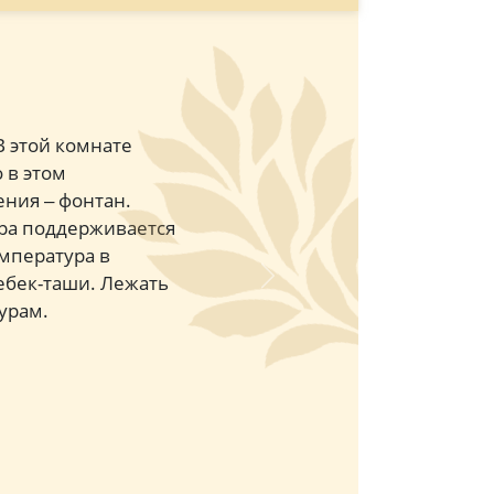
В этой комнате
 в этом
ния ‒ фонтан.
ра поддерживается
емпература в
чебек-таши. Лежать
Next
урам.