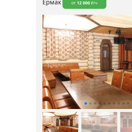
Ермак
от
12 000
₽/ч