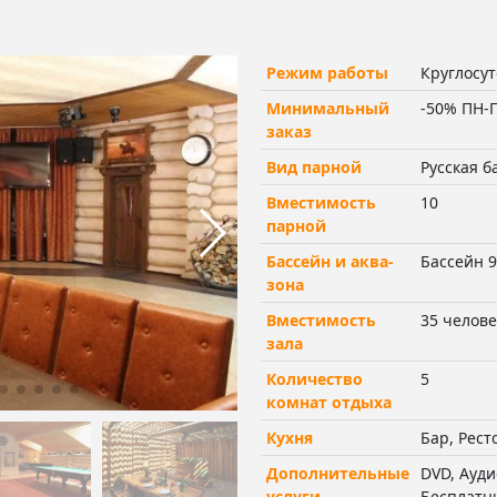
Режим работы
Круглосу
Минимальный
-50% ПН-ПТ
заказ
Вид парной
Русская б
Вместимость
10
парной
Бассейн и аква-
Бассейн 9
зона
Вместимость
35 челове
зала
Количество
5
комнат отдыха
Кухня
Бар, Рест
Дополнительные
DVD, Ауди
услуги
Бесплатны