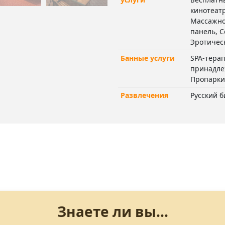
кинотеатр
Массажно
панель, С
Эротичес
Банные услуги
SPA-тера
принадле
Пропарки
Развлечения
Русский 
Знаете ли вы...