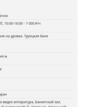
точно
, 10:00-16:00 - 7 000 ₽/ч
аня на дровах, Турецкая баня
x4 м
к
оран
о-видео аппаратура, Банкетный зал,
й интернет Wi-Fi, Гостиная, Домашний