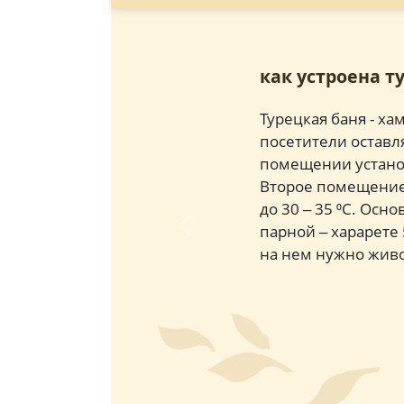
как устроена т
Турецкая баня - ха
посетители оставл
помещении установ
Второе помещение 
до 30 ‒ 35 ⁰С. Осн
парной ‒ харарете 
Previous
на нем нужно живо