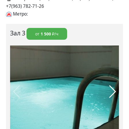
+7(963) 782-71-26
Метро:
Зал 3
от
1 500
₽/ч