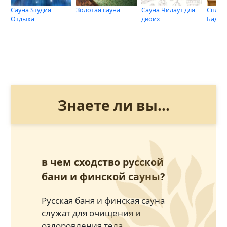
Сауна Sтудия
Золотая сауна
Сауна Чилаут для
Спа-ц
Отдыха
двоих
Баден
Знаете ли вы...
в чем сходство русской
бани и финской сауны?
Русская баня и финская сауна
служат для очищения и
оздоровления тела.