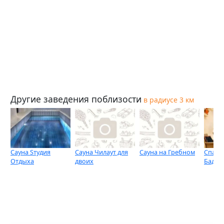
Другие заведения поблизости
в радиусе 3 км
Сауна Sтудия
Сауна Чилаут для
Сауна на Гребном
Спа-ц
Отдыха
двоих
Баден