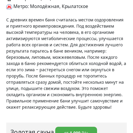
Метро: Молодёжная, Крылатское
С древних времен баня считалась местом оздоровления
и приятного времяпровождения. Под воздействием
высокой температуры на человека, в его организме
активизируются метаболические процессы, улучшается
работа всех органов и систем. Для достижения лучшего
результата парьтесь в бане веником, например:
березовым, липовым, можжевеловым. После каждого
захода в баню рекомендуется облиться холодной водой, а
если это зима ‒ растереться снегом или окунуться в
прорубь. После банных процедур не торопитесь
отправляться сразу домой, постойте несколько минут на
улице, подышите свежим воздухом. Это поможет
охладить организм и сэкономить внутреннюю энергию.
Правильное применение бани улучшит самочувствие и
окажет релаксирующее действие. Будьте здоровы!
Золотая сауна
от
1 000
₽/ч