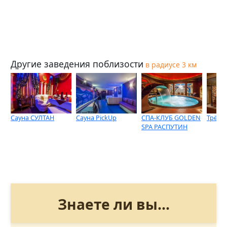
Другие заведения поблизости
в радиусе 3 км
Сауна СУЛТАН
Сауна PickUp
СПА-КЛУБ GOLDEN
Трёхг
SPA РАСПУТИН
Знаете ли вы...