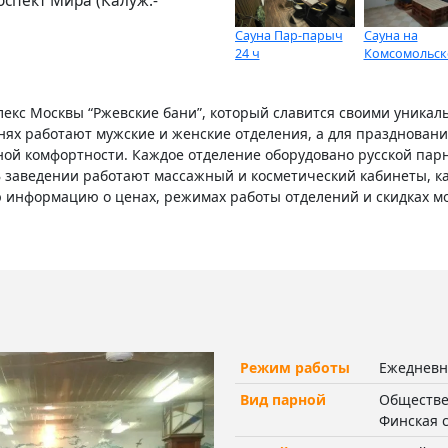
оспект Мира (Калуж.-
Сауна Пар-парыч
Сауна на
24 ч
Комсомольск
екс Москвы “Ржевские бани”, который славится своими уника
нях работают мужские и женские отделения, а для празднован
й комфортности. Каждое отделение оборудовано русской парно
. В заведении работают массажный и косметический кабинеты, 
 информацию о ценах, режимах работы отделений и скидках мо
Режим работы
Ежедневно
Вид парной
Обществен
Финская 