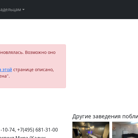
ладельцам
бновлялась. Возможно оно
а этой
странице описано,
ена".
Другие заведения побли
1-10-74, +7(495) 681-31-00