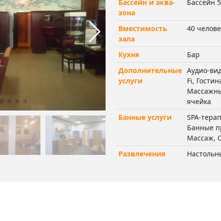
Бассейн и аква-
Бассейн 5
зона
Вместимость
40 челове
зала
Кухня
Бар
Дополнительные
Аудио-вид
услуги
Fi, Гости
Массажны
ячейка
Банные услуги
SPA-терап
Банные п
Массаж, 
Развлечения
Настольн