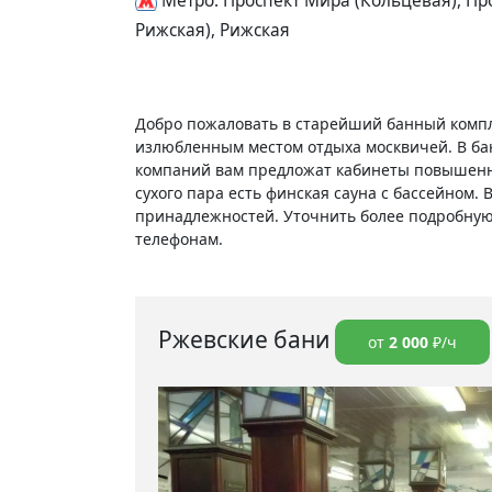
Метро: Проспект Мира (Кольцевая), Пр
Рижская), Рижская
Добро пожаловать в старейший банный компл
излюбленным местом отдыха москвичей. В ба
компаний вам предложат кабинеты повышенно
сухого пара есть финская сауна с бассейном
принадлежностей. Уточнить более подробную
телефонам.
Ржевские бани
от
2 000
₽/ч