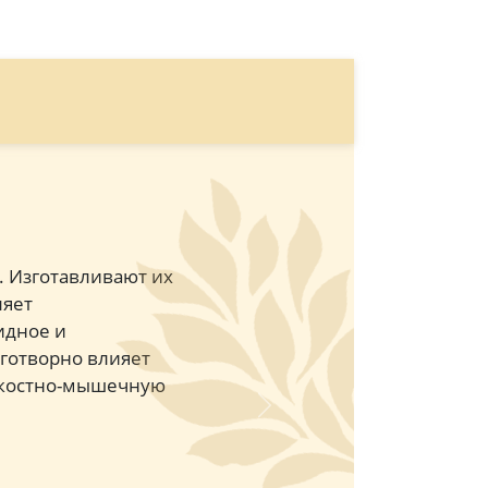
. Изготавливают их
ляет
идное и
аготворно влияет
, костно-мышечную
Next