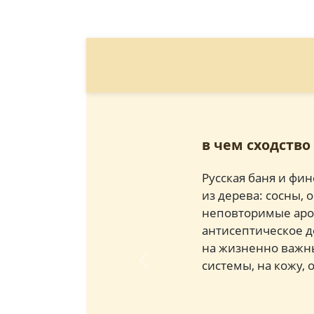
в чем сходство
Русская баня и фи
из дерева: сосны, 
неповторимые аром
антисептическое де
на жизненно важны
системы, на кожу, 
Previous