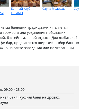
Банный клуб
Сауна Медведь
Сауна ВИРПУЛ
Са
ой
ОЛИМП
пр
льными банными традициями и является
ия торжеств или уединения небольших
й, бассейном, зоной отдыха. Для любителей
кафе-бар, предлагается широкий выбор банных
жно на сайте заведения или по указанным
: 09:00 - 23:00
ная баня, Русская баня на дровах,
сауна